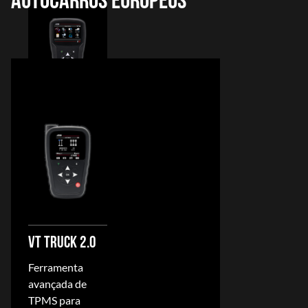
AUTOCARROS EUROPEUS
VT57
Apresentando
o novíssimo
VT57 com
uma nova
interface de ..
VT TRUCK 2.0
Ferramenta
avançada de
TPMS para