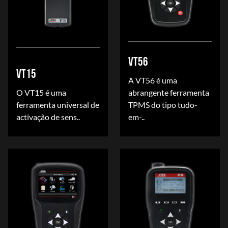
VT56
VT15
A VT56 é uma
O VT15 é uma
abrangente ferramenta
ferramenta universal de
TPMS do tipo tudo-
activação de sens..
em-..